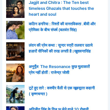
Jagjit and Chitra : The Ten best
timeless Ghazals that touches the
heart and soul
कठिन डगरिया : रिश्तों की वास्तविकता .बीवी और
प्रेमिका के बीच संघर्ष (बलवंत सिंह)
लंदन की प्रेम कथा : सुन्दर स्त्री तलवार उठाये
हज़ारों सैनिकों की तरह लगती है।खुशवन्तसिंह
अनुगूँज The Resonance कुछ मुलाकातें
प्रेम नहीं होतीं : राजेन्द्र जोशी
टूटे हुए तारे : कश्मीर वैली से एक खूबसूरत कहानी
( कृष्णचन्दर )
अरिजीत सिंह के दिल छू लेने वाले 10 रोमानी