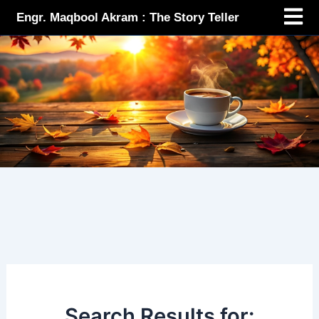
Menu
Skip
Engr. Maqbool Akram : The Story Teller
to
content
Search Results for: