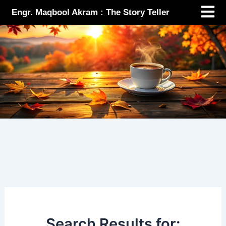
Menu
Skip
Engr. Maqbool Akram : The Story Teller
to
content
Search Results for: