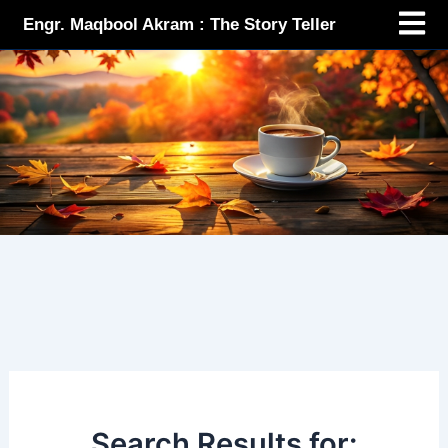
Menu
Skip
Engr. Maqbool Akram : The Story Teller
to
content
Search Results for: