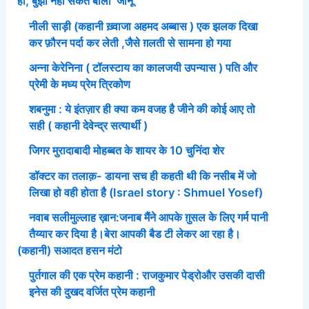
हो, बुझा नहीं सकते बोली ‘जानू’
नीली साड़ी (कहानी ख़्वाजा अहमद अब्बास ) एक झलक दिखा
कर फ़ौरन पर्दा कर लेती ,जैसे ग़लती से सामना हो गया
अन्ना केरेनिना ( टॉलस्टाय का कालजयी उपन्यास ) पति और
प्रेमी के मध्य प्रेम त्रिकोण
शबनुमा : ये इंतज़ार ही क्या कम वजह है जीने की कोई आए तो
सही ( कहानी देवेन्द्र सत्यार्थी )
जिगर मुरादाबादी मोहब्बत के शायर के 10 चुनिंदा शेर
डॉक्टर का तलाक़- डायना सच ही कहती थी कि नसीब में जो
लिखा हो वही होता है (Israel story : Shmuel Yosef)
नवाब सलीमुल्लाह ख़ान:जनाब मैंने आपके ग़ुसल के लिए गर्म पानी
तैय्यार कर दिया है।बेरा आपकी बैड टी लेकर आ रहा है।
(कहानी) सआदत हसन मंटो
पुर्तगाल की एक प्रेम कहानी : राजकुमार पेड्रोऔर उसकी दासी
इनेस की दुखद वर्जित प्रेम कहानी