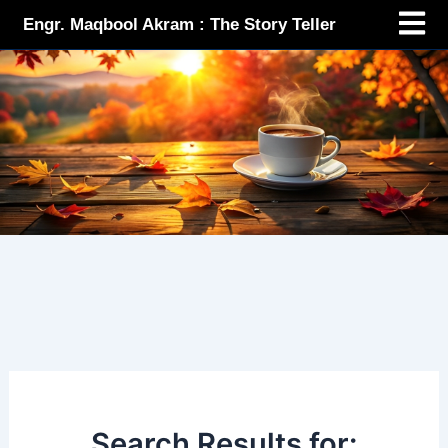
Menu
Skip
Engr. Maqbool Akram : The Story Teller
to
content
Search Results for: